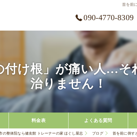
首を前
090-4770-8309
の付け根」が痛い人…そ
治りません！
料金表
よくある質問
市の整体院なら健友館 トレーナーの家 ほぐし屋志
ブログ
首を前に倒す