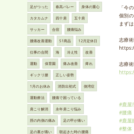
「今の
足がつった
春高バレー
身体の重心
個別の
カタカムナ
四十肩
五十肩
まずは
サッカー
合宿
腰痛悩み
志療術
腰痛改善運動
S1商品
12月定休日
https:
仕事の合間
海
冷え性
改善
志療術
運動
保育園
痛み改善
痺れ
https
ギックリ腰
正しい姿勢
1月のお休み
消防出初式
側湾症
運動療法
腰痛で困っている
#鹿屋
肩こり解消
永年肩こり悩み
#腰痛
#鹿屋
脛の内側の痛み
足の甲が痛い
#整体
足の裏が痛い
朝起きた時の腰痛