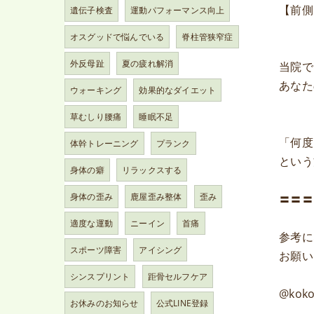
【前側
遺伝子検査
運動パフォーマンス向上
オスグッドで悩んでいる
脊柱管狭窄症
外反母趾
夏の疲れ解消
当院で
あなた
ウォーキング
効果的なダイエット
草むしり腰痛
睡眠不足
「何度
体幹トレーニング
プランク
という
身体の癖
リラックスする
身体の歪み
鹿屋歪み整体
歪み
〓〓〓
適度な運動
ニーイン
首痛
参考に
スポーツ障害
アイシング
お願い
シンスプリント
距骨セルフケア
@koko
お休みのお知らせ
公式LINE登録