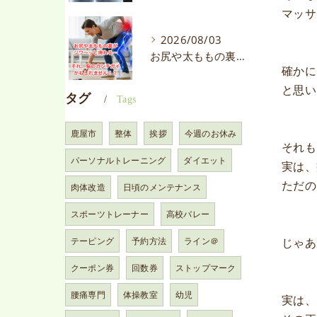
マッサ
2026/08/03
お尻や太ももの裏がジワ〜ッと痺れる…それ、脳のカンチガイかもしれません！？
確かに
と思い
タグ
Tags
鹿屋市
整体
挨拶
今週のお休み
それも
パーソナルトレーニング
ダイエット
実は、
ただの
肉体改造
日頃のメンテナンス
スポーツトレーナー
高校バレー
じゃあ
テーピング
予約方法
ライン＠
クーポン券
回数券
ストップマーク
腰痛専門
体操教室
幼児
実は、