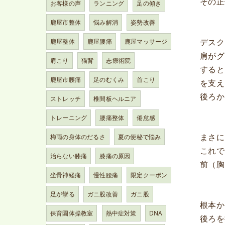
その正
お客様の声
ランニング
足の傾き
鹿屋市整体
悩み解消
姿勢改善
デスク
鹿屋整体
鹿屋腰痛
鹿屋マッサージ
肩がグ
肩こり
猫背
志療術院
すると
鹿屋市腰痛
足のむくみ
首こり
を支え
後ろか
ストレッチ
椎間板ヘルニア
トレーニング
腰痛整体
倦怠感
まさに
梅雨の身体のだるさ
夏の便秘で悩み
これで
治らない膝痛
膝痛の原因
前（胸
坐骨神経痛
慢性腰痛
限定クーポン
足が攣る
ガニ股改善
ガニ股
根本か
保育園体操教室
熱中症対策
DNA
後ろを