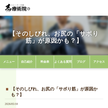
【そのしびれ、お尻の「サボり
筋」が原因かも？】
鹿屋市の整体院なら健友館 トレーナーの家 ほぐし屋志
ブログ
【そのしびれ、お尻の「サボり筋」が原因かも？】
メニュー
自己紹介
料金表
よくある質問
ブログ
アクセス
【そのしびれ、お尻の「サボり筋」が原因か
も？】
2026/05/18