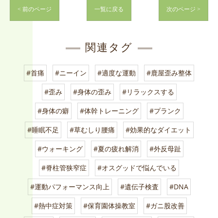
< 前のページ
一覧に戻る
次のページ >
関連タグ
#首痛
#ニーイン
#適度な運動
#鹿屋歪み整体
#歪み
#身体の歪み
#リラックスする
#身体の癖
#体幹トレーニング
#プランク
#睡眠不足
#草むしり腰痛
#効果的なダイエット
#ウォーキング
#夏の疲れ解消
#外反母趾
#脊柱管狭窄症
#オスグッドで悩んでいる
#運動パフォーマンス向上
#遺伝子検査
#DNA
#熱中症対策
#保育園体操教室
#ガニ股改善