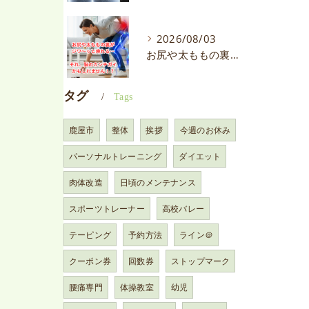
2026/08/03
お尻や太ももの裏がジワ〜ッと痺れる…それ、脳のカンチガイかもしれません！？
タグ
Tags
鹿屋市
整体
挨拶
今週のお休み
パーソナルトレーニング
ダイエット
肉体改造
日頃のメンテナンス
スポーツトレーナー
高校バレー
テーピング
予約方法
ライン＠
クーポン券
回数券
ストップマーク
腰痛専門
体操教室
幼児