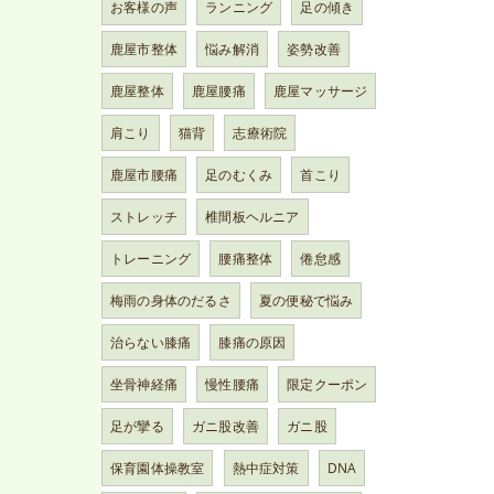
お客様の声
ランニング
足の傾き
鹿屋市整体
悩み解消
姿勢改善
鹿屋整体
鹿屋腰痛
鹿屋マッサージ
肩こり
猫背
志療術院
鹿屋市腰痛
足のむくみ
首こり
ストレッチ
椎間板ヘルニア
トレーニング
腰痛整体
倦怠感
梅雨の身体のだるさ
夏の便秘で悩み
治らない膝痛
膝痛の原因
坐骨神経痛
慢性腰痛
限定クーポン
足が攣る
ガニ股改善
ガニ股
保育園体操教室
熱中症対策
DNA