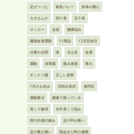
足がつった
春高バレー
身体の重心
カタカムナ
四十肩
五十肩
サッカー
合宿
腰痛悩み
腰痛改善運動
S1商品
12月定休日
仕事の合間
海
冷え性
改善
運動
保育園
痛み改善
痺れ
ギックリ腰
正しい姿勢
1月のお休み
消防出初式
側湾症
運動療法
腰痛で困っている
肩こり解消
永年肩こり悩み
脛の内側の痛み
足の甲が痛い
足の裏が痛い
朝起きた時の腰痛